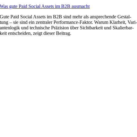
Was gute Paid So­cial As­sets im B2B aus­macht
Gute Paid So­cial As­sets im B2B sind mehr als an­spre­chen­de Ge­stal­
tung – sie sind ein zen­tra­ler Per­for­mance-Fak­tor. War­um Klar­heit, Va­ri
an­ten­lo­gik und tech­ni­sche Prä­zi­si­on über Sicht­bar­keit und Ska­lier­bar­
keit ent­schei­den, zeigt die­ser Bei­trag.