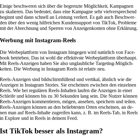
Ei­ni­ge be­schwe­ren sich über die be­grenz­te Mög­lich­keit, Kam­pa­gnen
zu ska­lie­ren. Das be­deu­tet, dass eine Kam­pa­gne sehr viel­ver­spre­chend
be­ginnt und dann schnell an Leis­tung ver­liert. Es gab auch Be­schwer­
den über den we­nig hilf­rei­chen Kun­den­sup­port von Tik­Tok, Pro­ble­me
mit der Ab­rech­nung und Sper­ren von An­zei­gen­kon­ten ohne Er­klä­rung.
Wer­bung mit In­sta­gram-Re­els
Die Wer­be­platt­form von In­sta­gram hin­ge­gen wird na­tür­lich von Face­
book be­trie­ben. Das ist wohl die ef­fek­tivs­te Wer­be­platt­form über­haupt.
Mit Re­els-An­zei­gen ha­ben Sie also un­glaub­li­che Tar­ge­ting-Mög­lich­
kei­ten. Die Wer­bung in In­sta­gram Re­els ist re­la­tiv neu.
Re­els-An­zei­gen sind bild­schirm­fül­lend und ver­ti­kal, ähn­lich wie die
An­zei­gen in In­sta­gram Sto­ries. Sie er­schei­nen zwi­schen den ein­zel­nen
Re­els. Wie bei re­gu­lä­ren Re­els-In­hal­ten lau­fen die An­zei­gen in ei­ner
Schlei­fe und kön­nen bis zu 30 Se­kun­den lang sein. Die Nut­zer kön­nen
Re­els-An­zei­gen kom­men­tie­ren, mö­gen, an­se­hen, spei­chern und tei­len.
Re­els-An­zei­gen kön­nen an den be­lieb­tes­ten Or­ten er­schei­nen, an de­
nen man auf Re­els-In­hal­te zu­grei­fen kann, z. B. im Re­els-Tab, in Re­els
in Ex­plo­re und in Re­els in dei­nem Feed.
Ist Tik­Tok bes­ser als In­sta­gram?