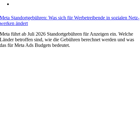
Meta Stand­ort­ge­büh­ren: Was sich für Wer­be­trei­ben­de in so­zia­len Netz­
wer­ken än­dert
Meta führt ab Juli 2026 Stand­ort­ge­büh­ren für An­zei­gen ein. Wel­che
Län­der be­trof­fen sind, wie die Ge­büh­ren be­rech­net wer­den und was
das für Meta Ads Bud­gets be­deu­tet.