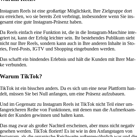
In­sta­gram Re­els ist eine groß­ar­ti­ge Mög­lich­keit, Ihre Ziel­grup­pe dort
zu er­rei­chen, wo sie be­reits Zeit ver­bringt, ins­be­son­de­re wenn Sie ins­
ge­samt eine gute In­sta­gram-Prä­senz ha­ben.
Da Re­els ein­fach eine Funk­ti­on ist, die in die In­sta­gram-Ma­schi­ne in­te­
griert ist, kann der Er­folg leich­ter sein. Ihr be­stehen­des Pu­bli­kum sieht
nicht nur Ihre Re­els, son­dern kann auch in Ihre an­de­ren In­hal­te in Sto­
ries, Feed-Posts, IGTV und Shop­ping ein­ge­bun­den wer­den.
Das schafft ein bin­den­des Er­leb­nis und hält die Kun­den mit Ih­rer Mar­
ke ver­bun­den.
War­um Tik­Tok?
Tik­Tok ist ein biss­chen an­ders. Da es sich um eine neue Platt­form han­
delt, müs­sen Sie bei Null an­fan­gen, um eine Prä­senz auf­zu­bau­en.
Und im Ge­gen­satz zu In­sta­gram Re­els ist Tik­Tok nicht Teil ei­ner um­
fang­rei­che­ren Rei­he von Funk­tio­nen, mit de­nen man die Auf­merk­sam­
keit der Kun­den ge­win­nen und hal­ten kann.
Das mag zwar als gro­ßer Nach­teil er­schei­nen, aber muss nicht ne­ga­tiv
ge­se­hen wer­den. Tik­Tok flo­riert! Es ist wie in den An­fangs­ta­gen von
In­sta­gram, als die or­ga­ni­sche Reich­wei­te au­ßer­ge­wöhn­lich war und di