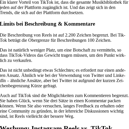
Ein kla­rer Vor­teil von Tik­Tok ist, dass die ge­sam­te Mu­sik­bi­blio­thek für
je­den auf der Platt­form zu­gäng­lich ist. Und das zeigt sich in den
Trends, die sich auf der Platt­form durch­set­zen.
Li­mits bei Be­schrei­bung & Kom­men­ta­re
Die Be­schrei­bung von Re­els ist auf 2.200 Zei­chen be­grenzt. Bei Tik­
Tok be­trägt die Ober­gren­ze für Be­schrei­bun­gen 100 Zei­chen.
Das ist na­tür­lich we­ni­ger Platz, um eine Bot­schaft zu ver­mit­teln, so
dass Tik­Tok-Vi­de­os das Ge­wicht tra­gen müs­sen, um den Punkt wirk­
lich zu ver­kau­fen.
Das ist nicht un­be­dingt et­was Schlech­tes; es er­for­dert nur ei­nen an­de­
ren An­satz. Ähn­lich wie bei der Ver­wen­dung von Twit­ter und Lin­ke­
dIn – ähn­li­che An­sät­ze, aber bei Twit­ter ist auf­grund der kur­zen Zei­
chen­be­gren­zung Kür­ze ge­fragt.
Auch auf Tik­Tok sind die Mög­lich­kei­ten zum Kom­men­tie­ren be­grenzt.
Sie ha­ben Glück, wenn Sie drei Sät­ze in ei­nen Kom­men­tar pa­cken
kön­nen. Wenn Sie also ver­su­chen, lan­ges Feed­back zu er­hal­ten oder
eine Com­mu­ni­ty zu grün­den, in der lehr­rei­che Dis­kus­sio­nen wich­tig
sind, ist Re­els viel­leicht der bes­se­re Weg.
Wer­bung: In­sta­gram Re­els vs. Tik­Tok