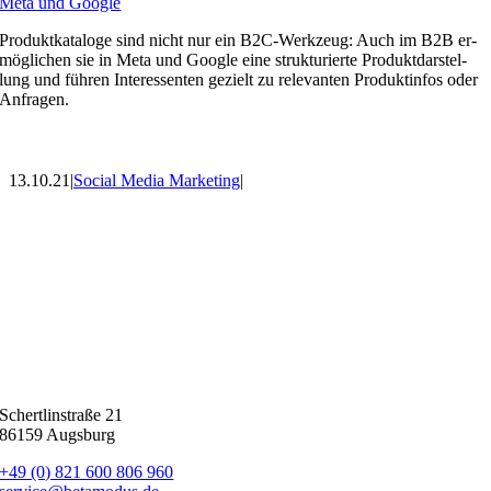
Meta und Goog­le
Pro­dukt­ka­ta­lo­ge sind nicht nur ein B2C-Werk­zeug: Auch im B2B er­
mög­li­chen sie in Meta und Goog­le eine struk­tu­rier­te Pro­dukt­dar­stel­
lung und füh­ren In­ter­es­sen­ten ge­zielt zu re­le­van­ten Pro­dukt­in­fos oder
An­fra­gen.
13.10.21
|
Social Media Marketing
|
Schert­lin­stra­ße 21
86159 Augs­burg
+49 (0) 821 600 806 960