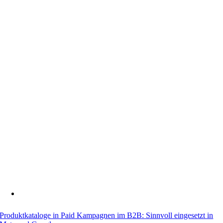
Pro­dukt­ka­ta­lo­ge in Paid Kam­pa­gnen im B2B: Sinn­voll ein­ge­setzt in