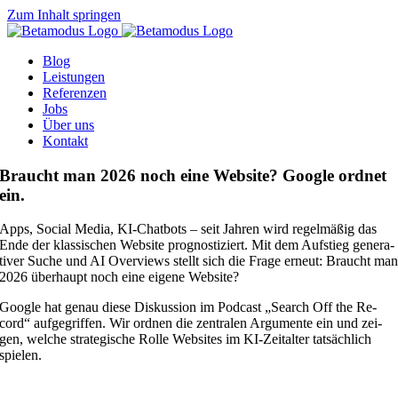
Zum Inhalt springen
Blog
Leis­tun­gen
Re­fe­ren­zen
Jobs
Über uns
Kon­takt
Braucht man 2026 noch eine Web­site? Goog­le ord­net
ein.
Apps, So­cial Me­dia, KI-Chat­bots – seit Jah­ren wird re­gel­mä­ßig das
Ende der klas­si­schen Web­site pro­gnos­ti­ziert. Mit dem Auf­stieg ge­ne­ra­
ti­ver Su­che und AI Over­views stellt sich die Fra­ge er­neut: Braucht ma
2026 über­haupt noch eine ei­ge­ne Web­site?
Goog­le hat ge­nau die­se Dis­kus­si­on im Pod­cast „Search Off the Re­
cord“ auf­ge­grif­fen. Wir ord­nen die zen­tra­len Ar­gu­men­te ein und zei­
gen, wel­che stra­te­gi­sche Rol­le Web­sites im KI-Zeit­al­ter tat­säch­lich
spie­len.