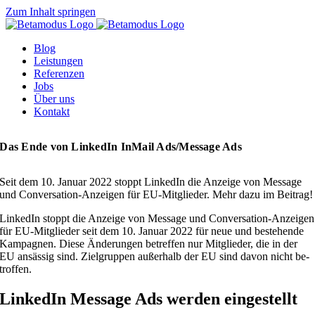
Zum Inhalt springen
Blog
Leis­tun­gen
Re­fe­ren­zen
Jobs
Über uns
Kon­takt
Das Ende von Lin­ke­dIn In­Mail Ads/Message Ads
Seit dem 10. Ja­nu­ar 2022 stoppt Lin­ke­dIn die An­zei­ge von Mes­sa­ge
und Con­ver­sa­ti­on-An­zei­gen für EU-Mit­glie­der. Mehr dazu im Bei­trag!
Lin­ke­dIn stoppt die An­zei­ge von Mes­sa­ge und Con­ver­sa­ti­on-An­zei­gen
für EU-Mit­glie­der seit dem 10. Ja­nu­ar 2022 für neue und be­stehen­de
Kam­pa­gnen. Die­se Än­de­run­gen be­tref­fen nur Mit­glie­der, die in der
EU an­säs­sig sind. Ziel­grup­pen au­ßer­halb der EU sind da­von nicht be­
trof­fen.
Lin­ke­dIn Mes­sa­ge Ads wer­den ein­ge­stellt