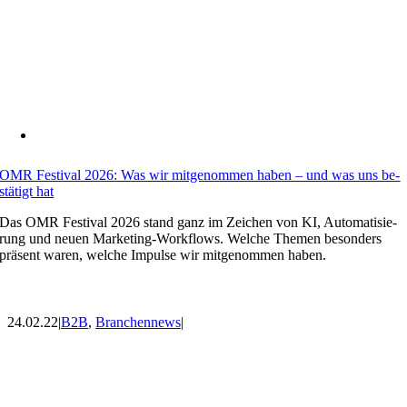
OMR Fes­ti­val 2026: Was wir mit­ge­nom­men ha­ben – und was uns be­
stä­tigt hat
Das OMR Fes­ti­val 2026 stand ganz im Zei­chen von KI, Au­to­ma­ti­sie­
rung und neu­en Mar­ke­ting-Work­flows. Wel­che The­men be­son­ders
prä­sent wa­ren, wel­che Im­pul­se wir mit­ge­nom­men ha­ben.
24.02.22
|
B2B
,
Branchennews
|