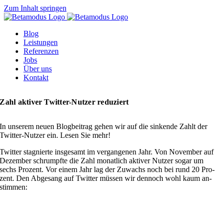
Zum Inhalt springen
Blog
Leis­tun­gen
Re­fe­ren­zen
Jobs
Über uns
Kon­takt
Zahl ak­ti­ver Twi­t­­ter-Nu­t­­zer re­du­ziert
In un­se­rem neu­en Blog­bei­trag ge­hen wir auf die sin­ken­de Zahlt der
Twit­ter-Nut­zer ein. Le­sen Sie mehr!
Twit­ter sta­gnier­te ins­ge­samt im ver­gan­ge­nen Jahr. Von No­vem­ber auf
De­zem­ber schrumpf­te die Zahl mo­nat­lich ak­ti­ver Nut­zer so­gar um
sechs Pro­zent. Vor ei­nem Jahr lag der Zu­wachs noch bei rund 20 Pro­
zent. Den Ab­ge­sang auf Twit­ter müs­sen wir den­noch wohl kaum an­
stim­men: