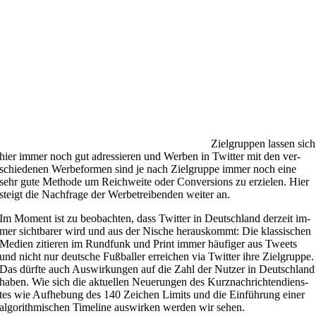
Ziel­grup­pen las­sen sich
hier im­mer noch gut adres­sie­ren und Wer­ben in Twit­ter mit den ver­
schie­de­nen Wer­be­for­men sind je nach Ziel­grup­pe im­mer noch eine
sehr gute Me­tho­de um Reich­wei­te oder Con­ver­si­ons zu er­zie­len. Hier
steigt die Nach­fra­ge der Wer­be­trei­ben­den wei­ter an.
Im Mo­ment ist zu be­ob­ach­ten, dass Twit­ter in Deutsch­land der­zeit im­
mer sicht­ba­rer wird und aus der Ni­sche her­aus­kommt: Die klas­si­schen
Me­di­en zi­tie­ren im Rund­funk und Print im­mer häu­fi­ger aus Tweets
und nicht nur deut­sche Fuß­bal­ler er­rei­chen via Twit­ter ihre Ziel­grup­pe.
Das dürf­te auch Aus­wir­kun­gen auf die Zahl der Nut­zer in Deutsch­land
ha­ben. Wie sich die ak­tu­el­len Neue­run­gen des Kurz­nach­rich­ten­diens­
tes wie Auf­he­bung des 140 Zei­chen Li­mits und die Ein­füh­rung ei­ner
al­go­rith­mi­schen Time­line aus­wir­ken wer­den wir se­hen.