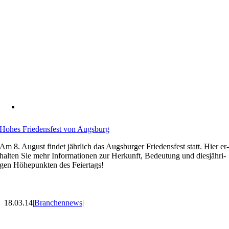
Ho­hes Frie­dens­fest von Augs­burg
Am 8. Au­gust fin­det jähr­lich das Augs­bur­ger Frie­dens­fest statt. Hier er
hal­ten Sie mehr In­for­ma­tio­nen zur Her­kunft, Be­deu­tung und dies­jäh­ri­
gen Hö­he­punk­ten des Fei­er­tags!
18.03.14
|
Branchennews
|